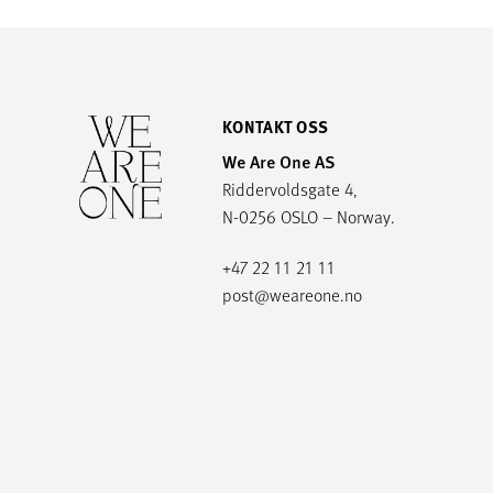
KONTAKT OSS
We Are One AS
Riddervoldsgate 4,
N-0256 OSLO – Norway.
+47 22 11 21 11
post@weareone.no