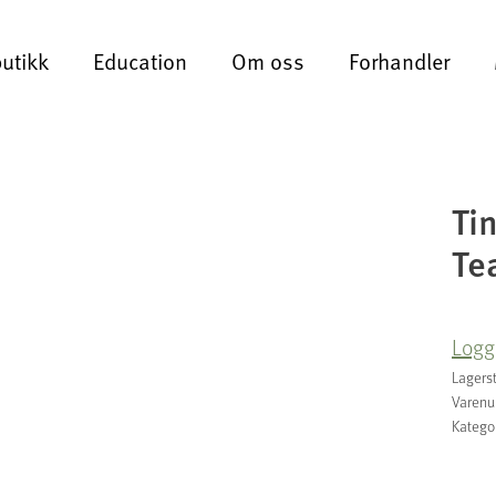
butikk
Education
Om oss
Forhandler
Ti
Te
Logg 
Lagers
Varen
Katego