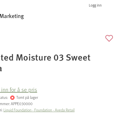
Logg inn
Marketing
nted Moisture 03 Sweet
a
inn for å se pris
tatus:
Tomt på lager
ummer:
APPE030000
ri:
Liquid Foundation - Foundation - Aveda Retail